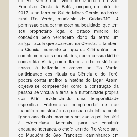
do Rio Verde que, vindo de Muquém do São
Francisco, Oeste da Bahia, ocupou, no início de
2017, uma terra no Sul de Minas Gerais, no bairro
rural Rio Verde, município de Caldas/MG. A
permissão para permanecer na localidade, que tem
seu proprietário legal o estado mineiro, foi
concedida pelo verdadeiro dono da terra: um
antigo Tapuia que apareceu na Ciência. É também
na Ciência, momento em que os Kiriri entram em
contato com seus encantados, que a pessoa kiriri é
construída. Ainda, como dizem, a criança kiriri que
nasce, é batizada e cresce no Rio Verde,
participando dos rituais da Ciência e do Toré,
poderá contar melhor a história do lugar. Assim,
objetiva-se compreender como a construção da
pessoa se vincula à terra e à historicidade própria
dos Kiriri, evidenciando uma temporalidade
específica. Pretende-se compreender de que
maneira a construção da pessoa está intimamente
ligada aos rituais, momento em que a política kiriri
é evidenciada. Ademais, para se construir
enquanto liderança, o chefe kiriri do Rio Verde saiu
de Muquém do São Francisco, caminhando em