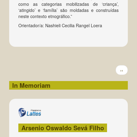
como as categorias mobilizadas de ‘criança’,
‘atingido’ e ‘família’ são moldadas e construídas
neste contexto etnográfico.”
Orientador/a: Nashieli Cecilia Rangel Loera
Próxima
››
página
In Memoriam
Arsenio Oswaldo Sevá Filho